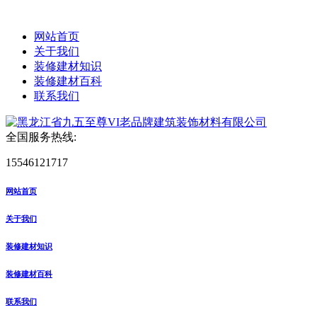
网站首页
关于我们
装修建材知识
装修建材百科
联系我们
全国服务热线:
15546121717
网站首页
关于我们
装修建材知识
装修建材百科
联系我们