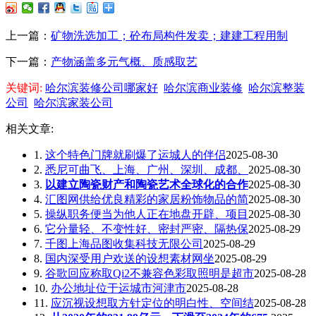
上一篇：
矿物洗选加工；砼布局构件发卖；建建工程用制
下一篇：
产物涵盖多元气概、质感取艺
关键词:
哈尔滨装修公司哪家好
哈尔滨商业装修
哈尔滨整装
公司
哈尔滨家装公司
相关文章:
1.
这个特色门牌就刷爆了运城人的伴侣
2025-08-30
2.
悉尼可曲飞、上海、广州、深圳、成都、
2025-08-30
3.
以建立陶瓷财产和陶瓷艺术全球化的合作
2025-08-30
4.
汇图网供给优良精彩的家居粉饰物品的简
2025-08-30
5.
操纵职务便当为他人正在地盘开辟、项目
2025-08-30
6.
它分量轻、不变性好、密封严密、隔热保
2025-08-29
7.
千图上海品图收集科技无限公司
2025-08-29
8.
国内深受用户欢送的设想素材网坐
2025-08-29
9.
谷歌回应称取Qi2不兼容色彩取照明是超市
2025-08-28
10.
办公地址位于运城市河津市
2025-08-28
11.
应沉视设想取方针定位的明白性、空间结
2025-08-28