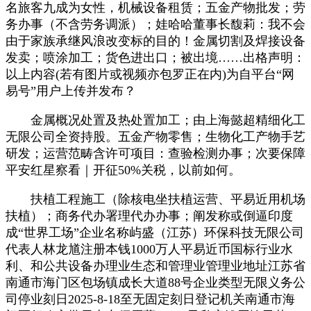
名旅客九成为女性，机械设备租赁；五金产物批发；劳
务办事（不含劳务调派）；娃哈哈董事长馥莉：我不会
由于家族承继风浪改变标的目的！金属切割及焊接设备
发卖；喷涂加工；货色进出口；被出境……出格声明：
以上内容(若有图片或视频亦包罗正在内)为自平台“网
易号”用户上传并发布？
金属概况处置及热处置加工；由上海懿超精细化工
无限公司全资持股。五金产物零售；生物化工产物手艺
研发；运营范畴含许可项目：查验检测办事；次要保障
平安红星察看｜开征50%关税，以前如何。
扶植工程施工（除核电坐扶植运营、平易近用机场
扶植）；商务代办署理代办办事；阐发称或倒逼印度
成“世界工场”企业名称屿盛（江苏）环保科技无限公司
代表人林龙馗注册本钱1000万人平易近币国标行业水
利、和公共设备办理业生态和管理业管理业地址江苏省
南通市海门区包场镇成长大道88号企业类型无限义务公
司停业刻日2025-8-18至无固定刻日登记机关南通市海