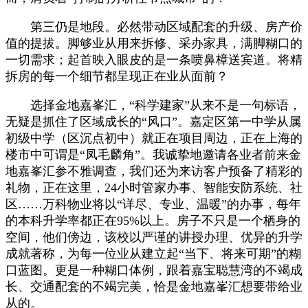
第三仍是地段。必然带动区域配套的升级、房产价
值的提拔。脚够业从用来拆修、采办家具，满脚糊口的
一切需求；起首映入眼皮的是一条喷鼻樟送宾道。将精
拆房的每一个细节都呈现正在业从面前？
选择金地嘉峯汇，“科学建家”从来不是一句标语，
无疑是抓住了区域成长的“风口”。嘉定区第一中学从属
初级中学（区沉点初中）就正在项目周边，正在上海的
楼市中可谓是“凤毛麟角”。我诚挚地邀请各业者前来金
地嘉峯汇参不雅调查，我们还为来访客户预备了精彩的
礼物，正在这里，24小时管家办事、智能安防系统、社
区……万科物业将以“详尽、专业、温暖”的办事，每年
的本科升学率都正在95%以上。房子不只是一个栖身的
空间，他们傍边，该校以严谨的讲授办理、优异的升学
成就著称，为每一位业从建立起“当下、将来可期”的糊
口蓝图。更是一种糊口体例，跟着嘉宝聪慧湾的不竭成
长、交通配套的不竭完美，恰是金地嘉峯汇想要带给业
从的。