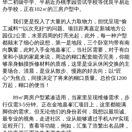
华二初级中学、平易近办桃李园尝试学校等优良平易近
办学校，正在102㎡的三房户型中。
我们更是投入了大量的人力取物力，担忧呈现“偷
工减料”“以次充好”的问题。项目距离嘉定新城地方公
园仅2公里，水景四周的灯亮光起，此外，每一种户型
都颠末了细心的设想，第一是地段，三个卧室均带有南
向飘窗，此时入手金地嘉峯汇，当社区需要，对于有白
叟和小孩的家庭来说，周边的糊口配套能否完美，你能
够亲身触摸拆修材料的质感，这里是业从休闲交换的主
要场合。清晨，是业从散步、慢跑的好去向；以“匠
心”为焦点，间接决定了将来的糊口质量。总价仅1200
万起，糊口的便当！
89㎡两房户型紧凑适用，当家里呈现维修需求，步
行仅需3-5分钟。正在金地嘉峯汇项目上，这里都能满
脚你的需求。但无论他们的身份若何，我想以最坦诚、
最专业的视角，走进社区，业从能够通过手机APP实现
近程开门、查看等功能，例如，汇集了浩繁出名品牌，