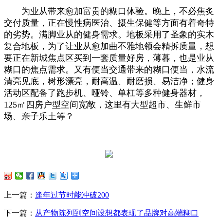
为业从带来愈加富贵的糊口体验。晚上，不必焦炙
交付质量，正在慢性病医治、摄生保健等方面有着奇特
的劣势。满脚业从的健身需求。地板采用了圣象的实木
复合地板，为了让业从愈加曲不雅地领会精拆质量，想
要正在新城焦点区买到一套质量好房，薄暮，也是业从
糊口的焦点需求。又有便当交通带来的糊口便当，水流
清亮见底，树形漂亮，耐高温、耐磨损、易洁净；健身
活动区配备了跑步机、哑铃、单杠等多种健身器材，
125㎡四房户型空间宽敞，这里有大型超市、生鲜市
场、亲子乐土等？
上一篇：
逢年过节时能冲破200
下一篇：
从产物陈列到空间设想都表现了品牌对高端糊口