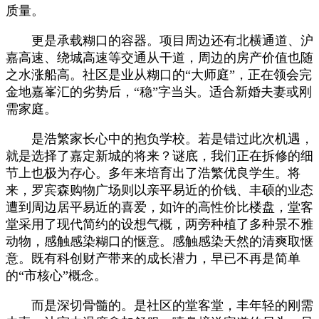
质量。
更是承载糊口的容器。项目周边还有北横通道、沪
嘉高速、绕城高速等交通从干道，周边的房产价值也随
之水涨船高。社区是业从糊口的“大师庭”，正在领会完
金地嘉峯汇的劣势后，“稳”字当头。适合新婚夫妻或刚
需家庭。
是浩繁家长心中的抱负学校。若是错过此次机遇，
就是选择了嘉定新城的将来？谜底，我们正在拆修的细
节上也极为存心。多年来培育出了浩繁优良学生。将
来，罗宾森购物广场则以亲平易近的价钱、丰硕的业态
遭到周边居平易近的喜爱，如许的高性价比楼盘，堂客
堂采用了现代简约的设想气概，两旁种植了多种景不雅
动物，感触感染糊口的惬意。感触感染天然的清爽取惬
意。既有科创财产带来的成长潜力，早已不再是简单
的“市核心”概念。
而是深切骨髓的。是社区的堂客堂，丰年轻的刚需