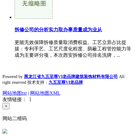
拆修公司的分析实力取办事质量成为业从
更能无效保障拆修质量取消费权益。工艺立异占比提
拔：专利手艺、工艺尺度化程度、荫蔽工程管控能力等
成为主要评分项，本次西安拆修公司排名洗牌，...
Powered by
黑龙江省九五至尊VI老品牌建筑装饰材料有限公司
All
right reserved 技术支持：
九五至尊VI老品牌
网站地图txt
|
网站地图XML
友情链接： 丨
×
网站二维码