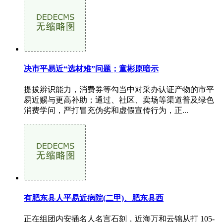
决市平易近“选材难”问题；童彬原暗示
提拔辨识能力，消费券等勾当中对采办认证产物的市平
易近赐与更高补助；通过、社区、卖场等渠道普及绿色
消费学问，严打冒充伪劣和虚假宣传行为，正...
有肥东县人平易近病院(二甲)、肥东县西
正在组团内安插名人名言石刻，近海万和云锦从打 105-