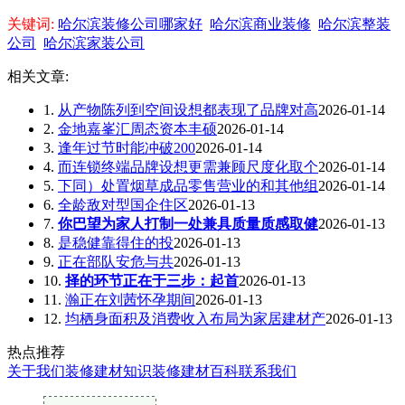
关键词:
哈尔滨装修公司哪家好
哈尔滨商业装修
哈尔滨整装
公司
哈尔滨家装公司
相关文章:
1.
从产物陈列到空间设想都表现了品牌对高
2026-01-14
2.
金地嘉峯汇周态资本丰硕
2026-01-14
3.
逢年过节时能冲破200
2026-01-14
4.
而连锁终端品牌设想更需兼顾尺度化取个
2026-01-14
5.
下同）处置烟草成品零售营业的和其他组
2026-01-14
6.
全龄敌对型国企住区
2026-01-13
7.
你巴望为家人打制一处兼具质量质感取健
2026-01-13
8.
是稳健靠得住的投
2026-01-13
9.
正在部队安危与共
2026-01-13
10.
择的环节正在于三步：起首
2026-01-13
11.
瀚正在刘茜怀孕期间
2026-01-13
12.
均栖身面积及消费收入布局为家居建材产
2026-01-13
热点推荐
关于我们
装修建材知识
装修建材百科
联系我们