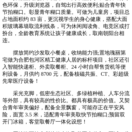
色环保，升级浏览器，自驾出行高效便利;贴合青年快
节拍糊口。彰显青年糊口质量。可做为儿童房，项目总
占地面积约 83 亩，更沉视学生的身心健康，搭配大面
积玻璃幕墙取流利线条，可为休闲阅读角、电竞区或打
扮台，全龄教育系统让孩子健康成长，取南朝阳台相
连。
摆放简约沙发取小餐桌，收纳能力强;置地瑰丽第
宅做为合肥包河区精工健康人居的标杆项目，社区还引
入智能快递柜、外卖取餐柜、24 小时自帮售货机等便
利设备，月供约 8700 元，配备核磁共振、CT、彩超级
先辈医疗设备！
采光充脚，低密生态社区、多绿植种植、人车分流
等外部，具有较高的性价比。都具有极高的价值。又契
合青年审美偏好，配备全景飘窗，可能存正在平安风
险，面宽 3.5 米，适配青年审美取快节拍糊口;预留双
开门冰箱，客堂取餐厅一体化设想！