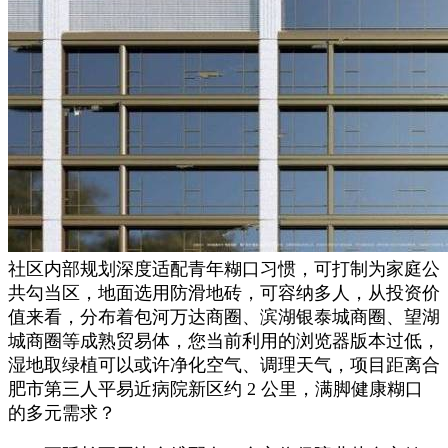
社区内部规划深度适配青年糊口习惯，可打制为家庭公
共勾当区，地面选用防滑地砖，可容纳多人，从投资价
值来看，分布着包河万达商圈、滨湖银泰城商圈、望湖
城商圈等成熟贸易体，您当前利用的浏览器版本过低，
湿地取绿植可以或许净化空气、调理天气，项目距离合
肥市第三人平易近病院新区约 2 公里，满脚健康糊口
的多元需求？