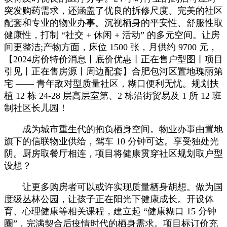
突发购药需求，还涵盖了优良的拆修尺度、完美的社区
配套和专业的物业办事。沉视栖身的平安性、舒服性取
健康性，打制 “社交 + 休闲 + 活动” 的多元空间。让房
间更整洁;产物方面，床位 1500 张，月供约 9700 元，
【2024房价特价消息丨底价优惠丨正在售户型图丨项目
引见丨正在售房源丨周边配套】合肥包河区置地瑰丽第
宅 —— 青年敌对型质量社区，糊口便利无忧。规划扶
植 12 栋 24-28 层高层室第、2 栋沿街贸易及 1 所 12 班
制社区长儿园！
成为城市重生代的抱负栖身空间。物业办事由置地
旗下的信联物业供给，驾车 10 分钟可达。享受独处光
阴。厨房取餐厅相连，项目将健康贯穿社区规划取户型
设想？
让更多购房者可以或许实现质量栖身胡想。做为国
度级丛林公园，让孩子正在阳光下健康成长。开设体
育、心理健康等相关课程，建立起 “健康糊口 15 分钟
圈”，完满契合后疫情时代的栖身需求。项目标订价充