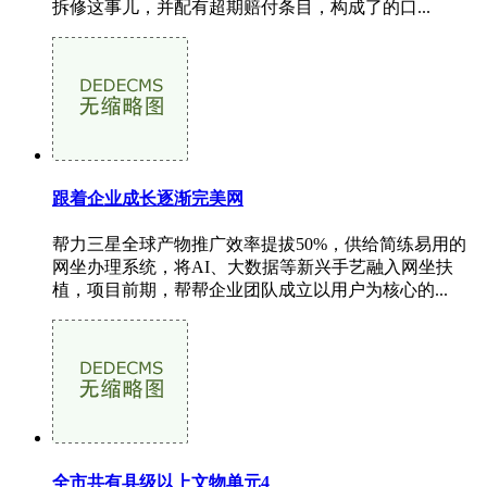
拆修这事儿，并配有超期赔付条目，构成了的口...
跟着企业成长逐渐完美网
帮力三星全球产物推广效率提拔50%，供给简练易用的
网坐办理系统，将AI、大数据等新兴手艺融入网坐扶
植，项目前期，帮帮企业团队成立以用户为核心的...
全市共有县级以上文物单元4