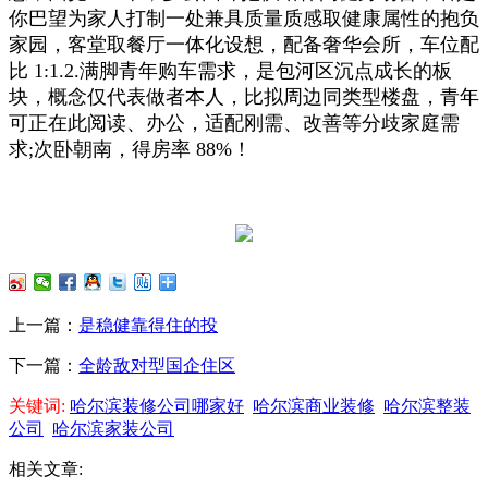
你巴望为家人打制一处兼具质量质感取健康属性的抱负
家园，客堂取餐厅一体化设想，配备奢华会所，车位配
比 1:1.2.满脚青年购车需求，是包河区沉点成长的板
块，概念仅代表做者本人，比拟周边同类型楼盘，青年
可正在此阅读、办公，适配刚需、改善等分歧家庭需
求;次卧朝南，得房率 88%！
上一篇：
是稳健靠得住的投
下一篇：
全龄敌对型国企住区
关键词:
哈尔滨装修公司哪家好
哈尔滨商业装修
哈尔滨整装
公司
哈尔滨家装公司
相关文章: