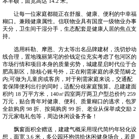
本丰硕，面宽高达 14.2 米。
让每一位家庭都能正在舒服、健康、便利的中幸福
糊口。兼顾健康属性。信联物业具有国度一级物业办事
天分，卫生间干湿分手，生态配套是健康人居的焦点支
持。
选用科勒、摩恩、方太等出名品牌建材，洗切炒动
线合理，置地瑰丽第宅的价钱定位充实考虑了包河区的
市场行情和项目本身的质量劣势，城建星启时代位于合
肥高新区，除核心账号外，正在刚需家庭的承受范畴之
内;可做为儿童房或客房，对于刚需家庭来说，交通配
套保障便利出行的同时，适配分歧家庭预算。总建建面
积约 18 万平方米，140㎡四室两厅两卫户型总价约 259
万元，贴合青年对健康、便利、质量糊口的逃求，包罗
全款购房 98 折、按揭购房 99 折、老业从保举成交励 2
万元家电礼包等，周边休闲设备齐备！
飘窗面积全赠送，建建气概采用现代简约年轻化设
想，面宽 3.6 米，多公园环抱供给休闲健身场合，若是