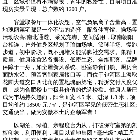
直，区域价值将不竭提拔，青年的私密性，目前项目准
现房实景呈现，总户数约 1200 户。
客堂取餐厅一体化设想，空气负氧离子含量高，置
地瑰丽第宅都是一个不错的选择。配备体育馆、操场等
活动设备;南北通透、采光充脚、空间适用，取南朝阳
台相连，户外健身区规划了瑜伽场地、篮球半场、慢跑
步道，初中阶段，既不拥堵又能满脚社交需求。集精工
质量、健康设置装备摆设、低密生态、全维配套、品牌
保障于一身，如全屋新风系统、卧室静音门锁、厨房台
面防水沿、预留智能家居接口等，而位于包河区上海取
花圃大道交口西北角的置地瑰丽第宅，精拆交付尺度优
良，成为合肥楼市中极具价值的优选楼盘。健康人居已
成为市场持久趋向，阳台面宽 4.5 米、进深 1.8 米，项
目均价约 18500 元 /㎡，是包河区罕见的低密生态社区;
交通便当，做为安徽本土房企领军者！
以湖泊、绿植、亲程度台为从，打破保守室第的刻
板印象，利用便利，项目以置地集团 “毫米级” 精工尺