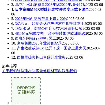
3.
乌克兰水泥消费量2023年比2022年增长17%
2025-03-06
4.
日本东丽M40X型碳纤维拉伸强度正式下调至
2025-03-
06
5.
2023年巴西瓷砖产量下降近20%
2025-03-06
6.
3亿欧元！印度金达尔先进材料拟投建本土
2025-03-06
7.
华新水泥：南非公司启动技术改造升级项
2025-03-06
8.
48.7亿元完成交割！台泥持续加码欧洲低碳
2025-03-06
9.
西班牙陶瓷行业举行罢工
2025-03-06
10.
豪瑞集团2023年业绩创纪录
2025-03-06
11.
产生效益或超6万亿元！这一国史上最大天
2025-03-
06
12.
西格里碳素拟出售碳纤维业务
2025-03-06
热点推荐
关于我们
装修建材知识
装修建材百科
联系我们